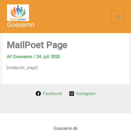
Gå
til
indholdet
Goesamn
MailPoet Page
Af
Goesamn
/
24. juli 2025
[mailpoet_page]
Facebook
Instagram
Goesamn.dk