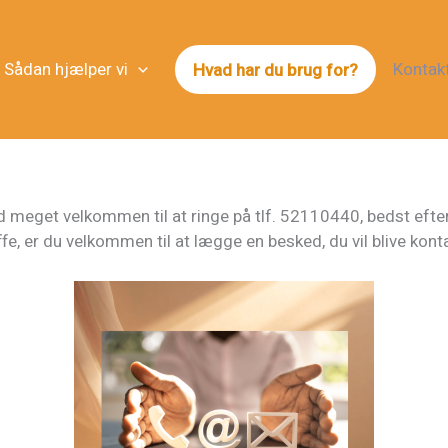
Sådan hjælper vi
Kontak
Hvad har du brug for?
id meget velkommen til at ringe på tlf. 52110440, bedst efter
, er du velkommen til at lægge en besked, du vil blive konta