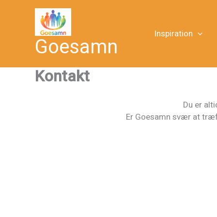
Gå
til
indholdet
Inspiration
Goesamn
Kontakt
Du er alt
Er Goesamn svær at træffe