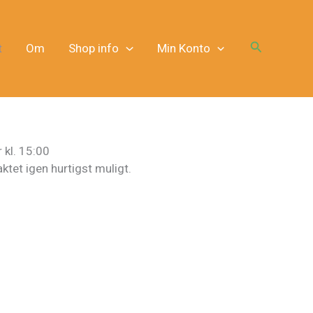
Søg
t
Om
Shop info
Min Konto
 kl. 15:00
ktet igen hurtigst muligt.