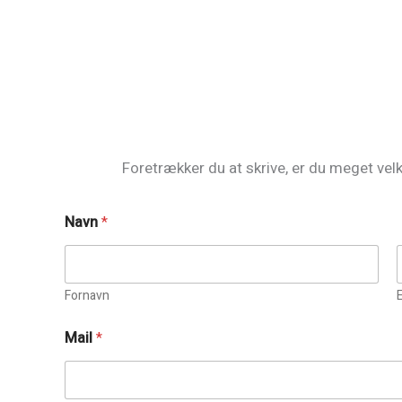
Foretrækker du at skrive, er du meget ve
Navn
*
Fornavn
M
Mail
*
a
i
l
B