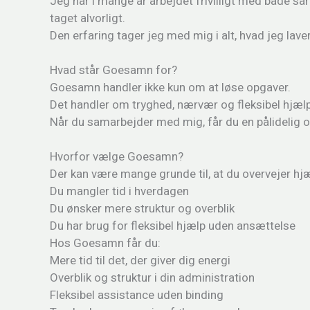
Jeg har i mange år arbejdet frivilligt med både sårb
taget alvorligt.
Den erfaring tager jeg med mig i alt, hvad jeg lav
Hvad står Goesamn for?
Goesamn handler ikke kun om at løse opgaver.
Det handler om tryghed, nærvær og fleksibel hjælp,
Når du samarbejder med mig, får du en pålidelig og 
Hvorfor vælge Goesamn?
Der kan være mange grunde til, at du overvejer hjæ
Du mangler tid i hverdagen
Du ønsker mere struktur og overblik
Du har brug for fleksibel hjælp uden ansættelse
Hos Goesamn får du:
Mere tid til det, der giver dig energi
Overblik og struktur i din administration
Fleksibel assistance uden binding