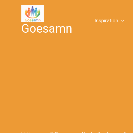
Gå
til
indholdet
Inspiration
Goesamn