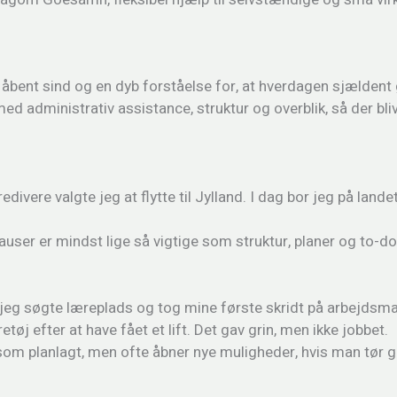
åbent sind og en dyb forståelse for, at hverdagen sjældent går
administrativ assistance, struktur og overblik, så der bli
vere valgte jeg at flytte til Jylland. I dag bor jeg på landet 
er er mindst lige så vigtige som struktur, planer og to-do-
eg søgte læreplads og tog mine første skridt på arbejdsma
øj efter at have fået et lift. Det gav grin, men ikke jobbet.
år som planlagt, men ofte åbner nye muligheder, hvis man tør 