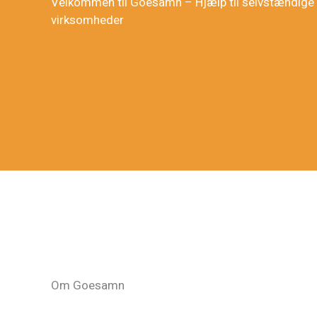
Velkommen til Goesamn – Hjælp til selvstændige
virksomheder
Om Goesamn