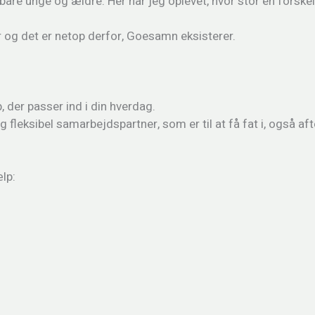
are unge og ældre. Her har jeg oplevet, hvor stor en forskel d
er og det er netop derfor, Goesamn eksisterer.
 der passer ind i din hverdag.
fleksibel samarbejdspartner, som er til at få fat i, også af
lp: