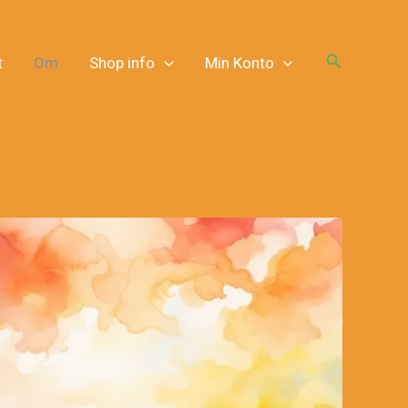
Søg
t
Om
Shop info
Min Konto