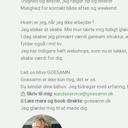
Tryghed og ansvar, jeg følger op og leverer
Mulighed for kontakt både aften og weekend
Hvem er jeg, når jeg ikke arbejder?
Jeg elsker at skabe. Min mor lærte mig tidligt glæ
I dag skaber jeg primært værdi gennem struktur, a
fylder også i mit liv.
Jeg har tidligere haft webshops, som nu er lukket, 
skabe værdi for dig.
Lad os blive GOESAMN
Goesamn er ikke kun mig, det er os.
Du kender dine behov. Jeg bidrager med erfaring, f
📩
Skriv til mig:
kundeservice@goesamn.dk
🌐
Læs mere og book direkte:
goesamn.dk
Jeg glæder mig til at møde dig.