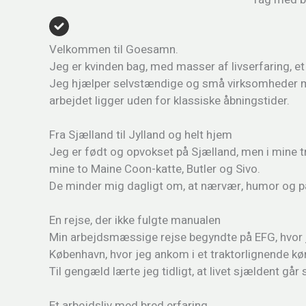
Velkommen til Goesamn.
Jeg er kvinden bag, med masser af livserfaring, et 
Jeg hjælper selvstændige og små virksomheder med 
arbejdet ligger uden for klassiske åbningstider.
Fra Sjælland til Jylland og helt hjem
Jeg er født og opvokset på Sjælland, men i mine tredi
mine to Maine Coon-katte, Butler og Sivo.
De minder mig dagligt om, at nærvær, humor og paus
En rejse, der ikke fulgte manualen
Min arbejdsmæssige rejse begyndte på EFG, hvor j
København, hvor jeg ankom i et traktorlignende køret
Til gengæld lærte jeg tidligt, at livet sjældent g
Et arbejdsliv med bred erfaring