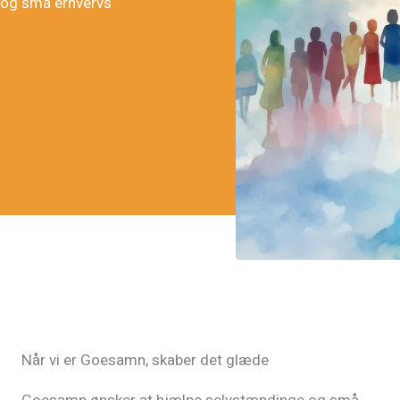
 og små erhvervs
Når vi er Goesamn, skaber det glæde