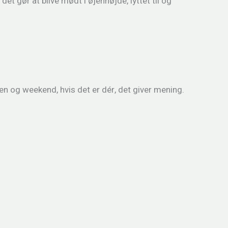
et gør at blive mødt i øjenhøjde, lyttet til og
ten og weekend, hvis det er dér, det giver mening.