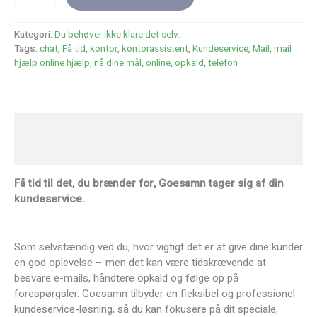
så
du
får
Kategori:
Du behøver ikke klare det selv.
tid
Tags:
chat
,
Få tid
,
kontor
,
kontorassistent
,
Kundeservice
,
Mail
,
mail
til
hjælp online hjælp
,
nå dine mål
,
online
,
opkald
,
telefon
det
du
brænder
for.
Beskrivelse
antal
Anmeldelser (0)
Få tid til det, du brænder for, Goesamn tager sig af din
kundeservice.
Som selvstændig ved du, hvor vigtigt det er at give dine kunder
en god oplevelse – men det kan være tidskrævende at
besvare e-mails, håndtere opkald og følge op på
forespørgsler. Goesamn tilbyder en fleksibel og professionel
kundeservice-løsning, så du kan fokusere på dit speciale,