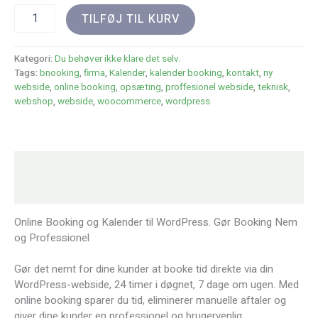
Onlinebooking
TILFØJ TIL KURV
til
dine
kunder.
Kategori:
Du behøver ikke klare det selv.
antal
Tags:
bnooking
,
firma
,
Kalender
,
kalender booking
,
kontakt
,
ny
webside
,
online booking
,
opsæting
,
proffesionel webside
,
teknisk
,
webshop
,
webside
,
woocommerce
,
wordpress
Beskrivelse
Anmeldelser (0)
Online Booking og Kalender til WordPress. Gør Booking Nem
og Professionel
Gør det nemt for dine kunder at booke tid direkte via din
WordPress-webside, 24 timer i døgnet, 7 dage om ugen. Med
online booking sparer du tid, eliminerer manuelle aftaler og
giver dine kunder en professionel og brugervenlig